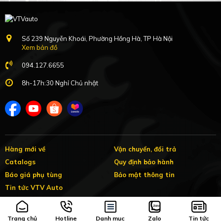
Số 239 Nguyễn Khoái, Phường Hồng Hà, TP Hà Nội
Xem bản đồ
094.127.6655
8h-17h:30 Nghỉ Chủ nhật
Hàng mới về
Vận chuyển, đổi trả
Catalogs
Quy định bảo hành
Báo giá phụ tùng
Bảo mật thông tin
Tin tức VTV Auto
Trang chủ
Hotline
Danh mục
Zalo
Tin tức