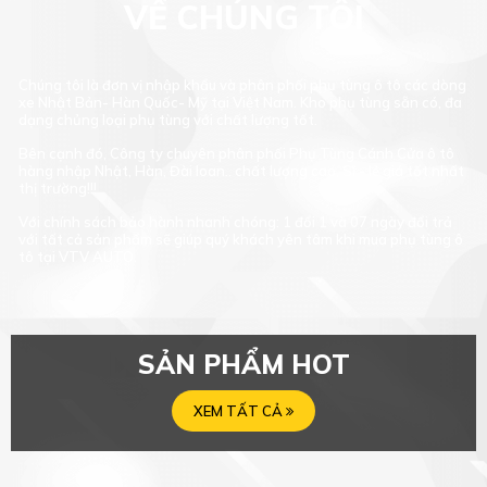
VỀ CHÚNG TÔI
Chúng tôi là đơn vị nhập khẩu và phân phối phụ tùng ô tô các dòng
xe Nhật Bản- Hàn Quốc- Mỹ tại Việt Nam. Kho phụ tùng sẵn có, đa
dạng chủng loại phụ tùng với chất lượng tốt.
Bên cạnh đó, Công ty chuyên phân phối Phụ Tùng Cánh Cửa ô tô
hàng nhập Nhật, Hàn, Đài loan.. chất lượng cao, Sỉ - lẻ giá tốt nhất
thị trường!!!