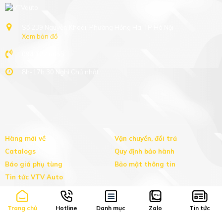
Số 239 Nguyễn Khoái, Phường Hồng Hà, TP Hà Nội
Xem bản đồ
094.127.6655
8h-17h:30 Nghỉ Chủ nhật
Trang chủ
Hotline
Danh mục
Zalo
Tin tức