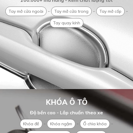
200.000+ mã hàng - Kèm chất lượng tốt
-
-
-
Tay mở cửa ngoài
Tay mở cửa trong
Tay mở cốp
Tay quay kính
KHÓA Ô TÔ
Độ bền cao - Lắp chuẩn theo xe
-
-
-
Khóa đề
Khóa ngậm
Ổ chìa khóa