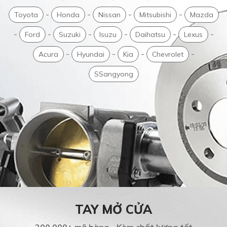
-
-
-
-
Toyota
Honda
Nissan
Mitsubishi
Mazda
-
-
-
-
-
-
Ford
Suzuki
Isuzu
Daihatsu
Lexus
-
-
-
-
Acura
Hyundai
Kia
Chevrolet
SSangyong
TAY MỞ CỬA