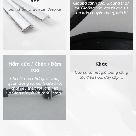
nóc
Gioăng cánh cửa, Gioăng thân
xe, Gioăng cốp làm từ cao su
Sản phẩm chuẩn zin theo xe
lưu hóa chuyên dụng, bền bỉ
Hãm cửa
/
Chốt
/
Đệm
Khác
cửa
Cao su cổ hút gió, bảng công
tắc điều hòa, dây cốp ....
Chi tiết nhỏ nhưng vô cùng
quan trọng với cánh cửa ô tô,
chất liệu thép tốt làm nên
những sản phẩm chất lượng