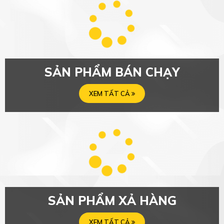
Với chính sách bảo hành nhanh chóng: 1 đổi 1 và 07 ngày đổi trả
với tất cả sản phẩm sẽ giúp quý khách yên tâm khi mua phụ tùng ô
tô tại VTV AUTO.
SẢN PHẨM HOT
XEM TẤT CẢ
SẢN PHẨM BÁN CHẠY