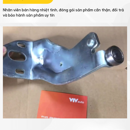
Chúng tôi là công ty chuyên kinh doanh phụ tùng ô tô với hơn 15 năm
kinh nghiệm, có khả năng đáp ứng đơn đặt hàng số lượng lớn với giá
thành cạnh tranh nhất
Sản phẩm chất lượng
Những mặt hàng công ty nhập khẩu và phân phối ra thị trường đều
được tuyển chọn bởi đội ngũ kỹ thuật giàu kinh nghiệm và thực sự
mang lại lợi ích cho khách hàng
Dịch vụ hoàn hảo
Nhân viên bán hàng nhiệt tình, đóng gói sản phẩm cẩn thận, đổi trả
và bảo hành sản phẩm uy tín