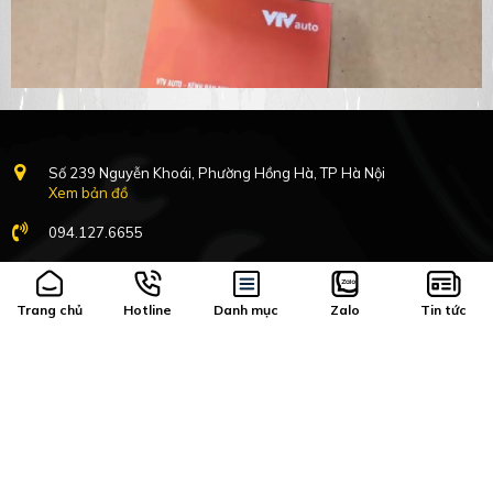
Số 239 Nguyễn Khoái, Phường Hồng Hà, TP Hà Nội
Xem bản đồ
094.127.6655
8h-17h:30 Nghỉ Chủ nhật
Trang chủ
Hotline
Danh mục
Zalo
Tin tức
Hàng mới về
Vận chuyển, đổi trả
Catalogs
Quy định bảo hành