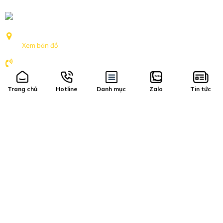
Số 239 Nguyễn Khoái, Phường Hồng Hà, TP Hà Nội
Xem bản đồ
094.127.6655
8h-17h:30 Nghỉ Chủ nhật
Trang chủ
Hotline
Danh mục
Zalo
Tin tức
Hàng mới về
Vận chuyển, đổi trả
Catalogs
Quy định bảo hành
Báo giá phụ tùng
Bảo mật thông tin
Tin tức VTV Auto