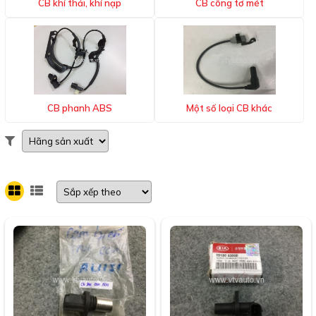
CB khí thải, khí nạp
CB công tơ mét
CB phanh ABS
Một số loại CB khác