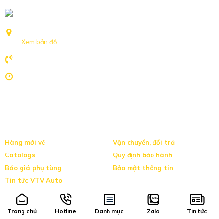
Số 239 Nguyễn Khoái, Phường Hồng Hà, TP Hà Nội
Xem bản đồ
094.127.6655
8h-17h:30 Nghỉ Chủ nhật
Trang chủ
Hotline
Danh mục
Zalo
Tin tức