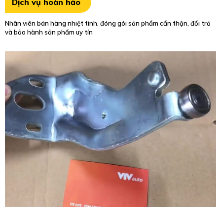
Chúng tôi là công ty chuyên kinh doanh phụ tùng ô tô với hơn 15 năm
kinh nghiệm, có khả năng đáp ứng đơn đặt hàng số lượng lớn với giá
thành cạnh tranh nhất
Sản phẩm chất lượng
Những mặt hàng công ty nhập khẩu và phân phối ra thị trường đều
được tuyển chọn bởi đội ngũ kỹ thuật giàu kinh nghiệm và thực sự
mang lại lợi ích cho khách hàng
Dịch vụ hoàn hảo
Nhân viên bán hàng nhiệt tình, đóng gói sản phẩm cẩn thận, đổi trả
và bảo hành sản phẩm uy tín