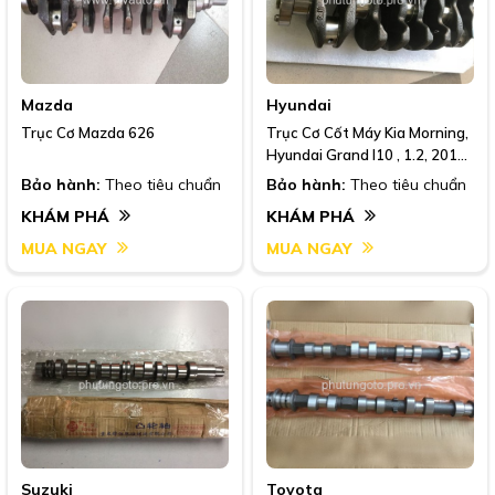
Mazda
Hyundai
Trục Cơ Mazda 626
Trục Cơ Cốt Máy Kia Morning,
Hyundai Grand I10 , 1.2, 2012-
2017
Bảo hành:
Theo tiêu chuẩn
Bảo hành:
Theo tiêu chuẩn
KHÁM PHÁ
KHÁM PHÁ
MUA NGAY
MUA NGAY
Suzuki
Toyota