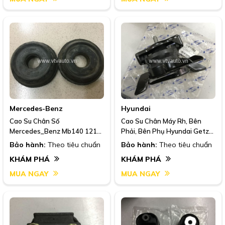
Mercedes-Benz
Hyundai
Cao Su Chân Số
Cao Su Chân Máy Rh, Bên
Mercedes_Benz Mb140 121-
Phải, Bên Phụ Hyundai Getz
347-34/121-348-32
1.1, 1.4, 2007-2011
Bảo hành:
Theo tiêu chuẩn
Bảo hành:
Theo tiêu chuẩn
KHÁM PHÁ
KHÁM PHÁ
MUA NGAY
MUA NGAY