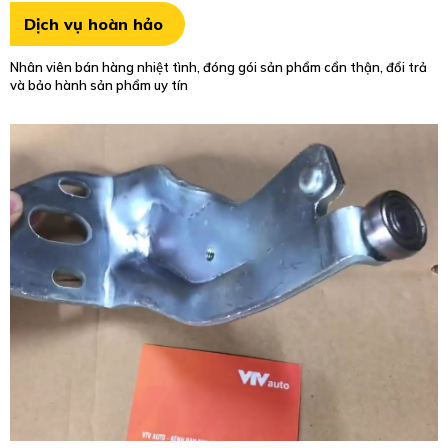
Thành lập từ năm 2007
Chúng tôi là công ty chuyên kinh doanh phụ tùng ô tô với hơn 15 năm
kinh nghiệm, có khả năng đáp ứng đơn đặt hàng số lượng lớn với giá
thành cạnh tranh nhất
Sản phẩm chất lượng
Những mặt hàng công ty nhập khẩu và phân phối ra thị trường đều
được tuyển chọn bởi đội ngũ kỹ thuật giàu kinh nghiệm và thực sự
mang lại lợi ích cho khách hàng
Dịch vụ hoàn hảo
Nhân viên bán hàng nhiệt tình, đóng gói sản phẩm cẩn thận, đổi trả
và bảo hành sản phẩm uy tín