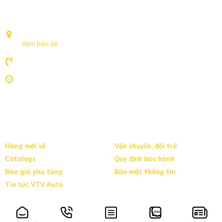
Số 239 Nguyễn Khoái, Phường Hồng Hà, TP Hà Nội
Xem bản đồ
094.127.6655
8h-17h:30 Nghỉ Chủ nhật