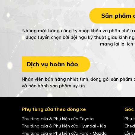
Sản phẩm c
Những mặt hàng công ty nhập khẩu và phân phối ra
được tuyển chọn bởi đội ngũ kỹ thuật giàu kinh n
mang lại lợi íc
Dịch vụ hoàn hảo
Nhân viên bán hàng nhiệt tình, đóng gói sản phẩm c
và bảo hành sản phẩm uy tín
Phụ tùng cửa theo dòng xe
Góc 
Phụ tùng cửa & Phụ kiện cửa Toyota
Phụ t
Phụ tùng cửa & Phụ kiện cửa Hyundai - Kia
Check
Phụ tùng cửa & Phụ kiện cửa Ford - Mazda
Lỗi t