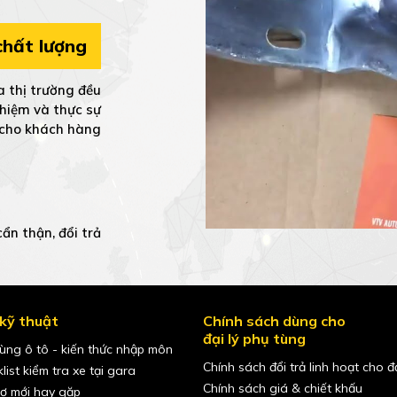
hất lượng
 thị trường đều
ghiệm và thực sự
h cho khách hàng
ẩn thận, đổi trả
kỹ thuật
Chính sách dùng cho
đại lý phụ tùng
ùng ô tô - kiến thức nhập môn
Chính sách đổi trả linh hoạt cho đạ
list kiểm tra xe tại gara
Chính sách giá & chiết khấu
hợ mới hay gặp