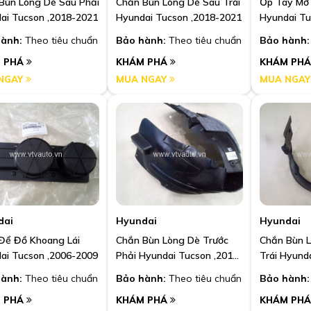
Bùn Lòng Dè Sau Phải
Chắn Bùn Lòng Dè Sau Trái
Ốp Tay Mở 
ai Tucson ,2018-2021
Hyundai Tucson ,2018-2021
Hyundai Tu
ành:
Theo tiêu chuẩn
Bảo hành:
Theo tiêu chuẩn
Bảo hành:
 PHÁ
KHÁM PHÁ
KHÁM PH
NGAY
MUA NGAY
MUA NGA
dai
Hyundai
Hyundai
Để Đồ Khoang Lái
Chắn Bùn Lòng Dè Trước
Chắn Bùn L
ai Tucson ,2006-2009
Phải Hyundai Tucson ,2010-
Trái Hyund
2013
2013
ành:
Theo tiêu chuẩn
Bảo hành:
Theo tiêu chuẩn
Bảo hành:
 PHÁ
KHÁM PHÁ
KHÁM PH