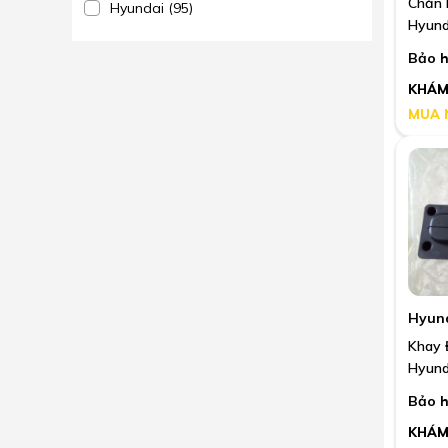
Chắn 
Hyundai (95)
Hyund
Bảo h
KHÁM
MUA 
Hyun
Khay 
Hyund
Bảo h
KHÁM