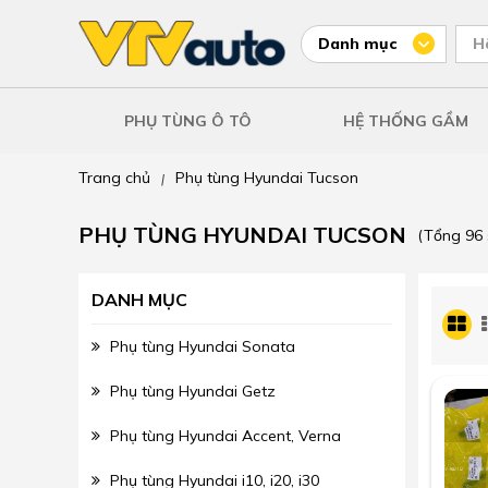
Danh mục
H
PHỤ TÙNG Ô TÔ
HỆ THỐNG GẦM
Trang chủ
Phụ tùng Hyundai Tucson
|
PHỤ TÙNG HYUNDAI TUCSON
(Tổng 96 
DANH MỤC
Phụ tùng Hyundai Sonata
Phụ tùng Hyundai Getz
Phụ tùng Hyundai Accent, Verna
Phụ tùng Hyundai i10, i20, i30