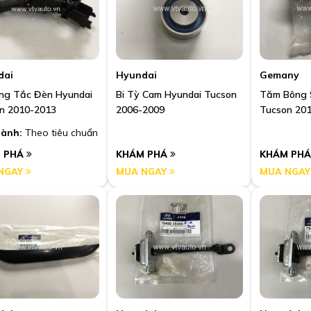
dai
Hyundai
Gemany
ng Tắc Đèn Hyundai
Bi Tỳ Cam Hyundai Tucson
Tăm Bông 
n 2010-2013
2006-2009
Tucson 20
ành:
Theo tiêu chuẩn
 PHÁ
KHÁM PHÁ
KHÁM PH
NGAY
MUA NGAY
MUA NGA