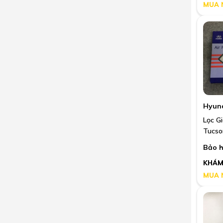
MUA 
Hyun
Lọc G
Tucso
Bảo h
KHÁM
MUA 