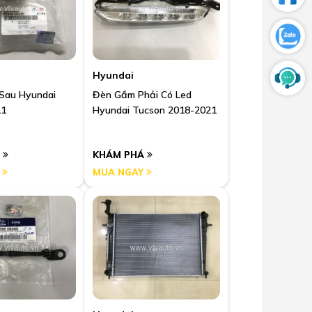
Hyundai
Sau Hyundai
Đèn Gầm Phải Có Led
11
Hyundai Tucson 2018-2021
Á
KHÁM PHÁ
Y
MUA NGAY