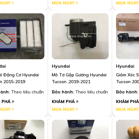
NGAY
MUA NGAY
MUA NGA
dai
Hyundai
Hyundai
ió Động Cơ Hyundai
Mô Tơ Gập Gương Hyundai
Giảm Xóc S
n 2015-2019
Tucson ,2019-2021
Tucson 20
ành:
Theo tiêu chuẩn
Bảo hành:
Theo tiêu chuẩn
Bảo hành:
 PHÁ
KHÁM PHÁ
KHÁM PH
NGAY
MUA NGAY
MUA NGA