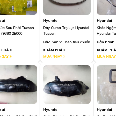
dai
Hyundai
Hyundai
ửa Sau Phải Tucson
Dây Curoa Trợ Lực Hyundai
Khóa Ngậm
 79380 2E000
Tucson
Hyundai Tu
Bảo hành:
Theo tiêu chuẩn
Bảo hành:
 PHÁ
KHÁM PHÁ
KHÁM PH
NGAY
MUA NGAY
MUA NGA
dai
Hyundai
Hyundai