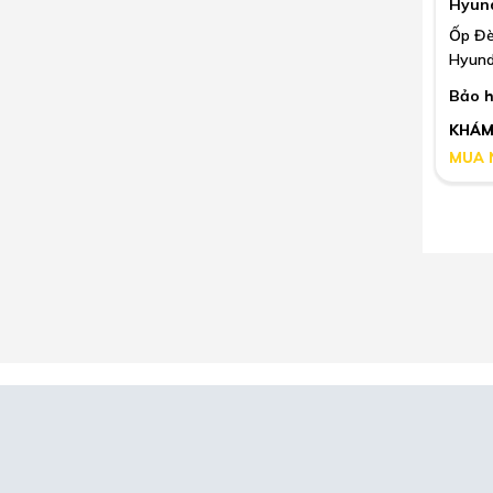
Hyun
Ốp Đè
Hyund
Bảo h
KHÁM
MUA 