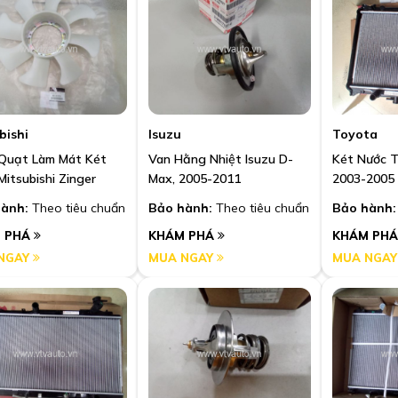
bishi
Isuzu
Toyota
Quạt Làm Mát Két
Van Hằng Nhiệt Isuzu D-
Két Nước T
Mitsubishi Zinger
Max, 2005-2011
2003-2005
ành:
Theo tiêu chuẩn
Bảo hành:
Theo tiêu chuẩn
Bảo hành:
 PHÁ
KHÁM PHÁ
KHÁM PH
NGAY
MUA NGAY
MUA NGA