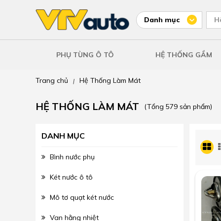
Danh mục
H
PHỤ TÙNG Ô TÔ
HỆ THỐNG GẦM
Trang chủ
Hệ Thống Làm Mát
|
HỆ THỐNG LÀM MÁT
(Tổng 579 sản phẩm)
DANH MỤC
Bình nước phụ
Két nước ô tô
Mô tơ quạt két nước
Van hằng nhiệt