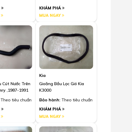
Á
KHÁM PHÁ
Y
MUA NGAY
Kia
 Cút Nước Trên
Gioăng Bầu Lọc Gió Kia
ry ,1987-1991
K3000
Theo tiêu chuẩn
Bảo hành:
Theo tiêu chuẩn
Á
KHÁM PHÁ
Y
MUA NGAY