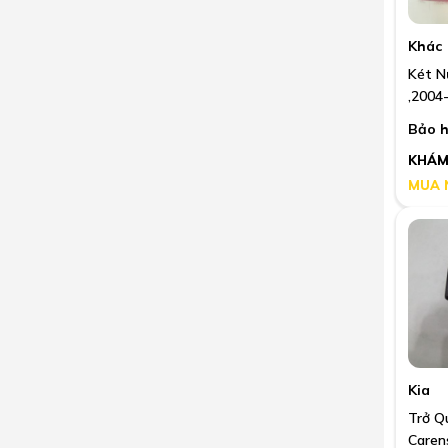
Khác
Két N
,2004
Bảo h
KHÁM
MUA 
Kia
Trở Q
Caren