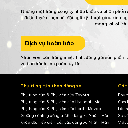
Những mặt hàng công ty nhập khẩu và phân phối ra
được tuyển chọn bởi đội ngũ kỹ thuật giàu kinh n
mang lại lợi íc
Dịch vụ hoàn hảo
Nhân viên bán hàng nhiệt tình, đóng gói sản phẩm c
và bảo hành sản phẩm uy tín
Phụ tùng cửa theo dòng xe
Góc 
Phụ tùng cửa & Phụ kiện cửa Toyota
Phụ t
Phụ tùng cửa & Phụ kiện cửa Hyundai - Kia
Check
Phụ tùng cửa & Phụ kiện cửa Ford - Mazda
Lỗi t
Gioăng cánh, gioăng trượt.. dòng xe Nhật - Hàn
So sá
Khóa đề, Tiếp điểm đề.. các dòng xe Nhật - Hàn
Vide