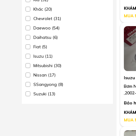
KHÁM
Khác (20)
MUA 
Chevrolet (31)
Daewoo (54)
Daihatsu (6)
Fiat (5)
Isuzu (11)
Mitsubishi (30)
Nissan (17)
Isuzu
SSangyong (8)
Bơm N
,2002
Suzuki (13)
Bảo h
KHÁM
MUA 