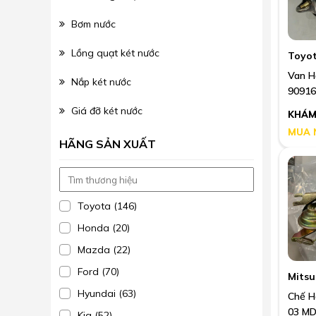
Bơm nước
Lồng quạt két nước
Toyo
Van H
Nắp két nước
90916
Giá đỡ két nước
KHÁM
MUA 
HÃNG SẢN XUẤT
Toyota (146)
Honda (20)
Mazda (22)
Ford (70)
Mitsu
Hyundai (63)
Chế Hò
03 MD
Kia (52)