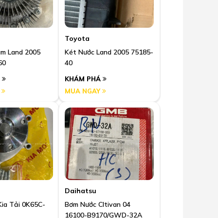
Toyota
âm Land 2005
Két Nước Land 2005 75185-
60
40
Á
KHÁM PHÁ
Y
MUA NGAY
Daihatsu
ia Tải 0K65C-
Bơm Nước Cltivan 04
16100-B9170/GWD-32A