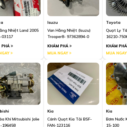
ta
Isuzu
Toyota
ằng Nhiệt Land 2005
Van Hằng Nhiệt (Isuzu)
Quạt Ly T
-03117
Trooper8- 97362894-0
16210-750
 PHÁ
KHÁM PHÁ
KHÁM PH
NGAY
MUA NGAY
MUA NGA
bishi
Kia
Kia
a Khí Mitsubishi Jolie
Cánh Quạt Kia Tải BSF-
Bơm Nước K
-196458
FAN-123116
15-100