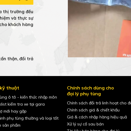
 thị trường đều
ghiệm và thực sự
h cho khách hàng
ẩn thận, đổi trả
kỹ thuật
Chính sách dùng cho
đại lý phụ tùng
ùng ô tô - kiến thức nhập môn
Chính sách đổi trả linh hoạt cho đạ
list kiểm tra xe tại gara
Chính sách giá & chiết khấu
hợ mới hay gặp
Giá & cách nhập hàng hiệu quả
nh phụ tùng thường và loại tốt
Xử lý sự cố sau bán
o sản phẩm