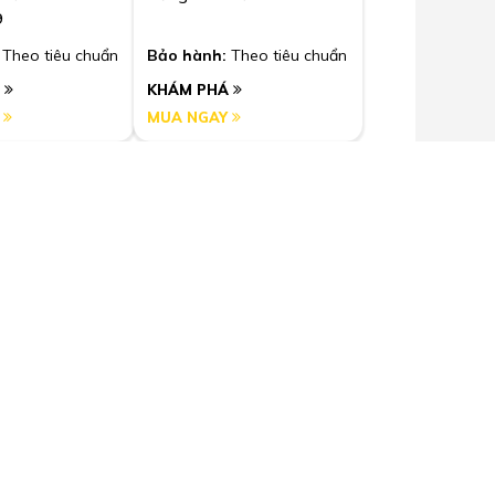
9
Theo tiêu chuẩn
Bảo hành:
Theo tiêu chuẩn
Á
KHÁM PHÁ
Y
MUA NGAY
Ford
Đề/ Nhông Đề
Măng Níc Đề/ Nhông Đề
gon
Ford Transit 2014
Theo tiêu chuẩn
Bảo hành:
Theo tiêu chuẩn
Á
KHÁM PHÁ