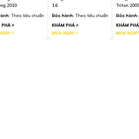
ăng 2010
1.6
Triton 200
ành:
Theo tiêu chuẩn
Bảo hành:
Theo tiêu chuẩn
Bảo hành:
 PHÁ
KHÁM PHÁ
KHÁM PH
NGAY
MUA NGAY
MUA NGA
Kia
Suzuki
Níc, Bánh Răng,
Măng Níc Đề Kia Morning
Măng Níc 
 Đề Ford Ranger,
2013
Suzuki Wa
st 1998-2012
ành:
Theo tiêu chuẩn
Bảo hành:
Theo tiêu chuẩn
Bảo hành:
 PHÁ
KHÁM PHÁ
KHÁM PH