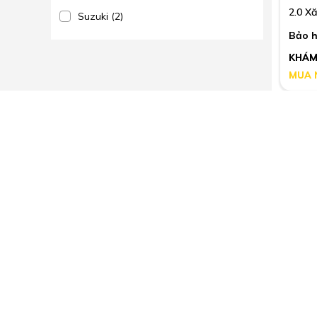
2.0 X
Suzuki (2)
Bảo h
KHÁM
MUA 
Ford
Măng 
Nhông
Evere
Bảo h
KHÁM