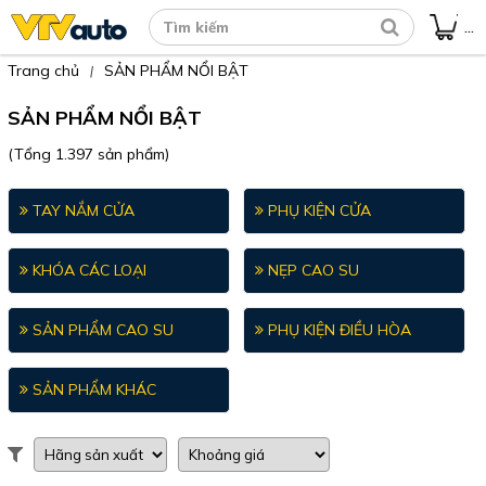
...
Trang chủ
SẢN PHẨM NỔI BẬT
|
SẢN PHẨM NỔI BẬT
(Tổng 1.397 sản phẩm)
TAY NẮM CỬA
PHỤ KIỆN CỬA
KHÓA CÁC LOẠI
NẸP CAO SU
SẢN PHẨM CAO SU
PHỤ KIỆN ĐIỀU HÒA
SẢN PHẨM KHÁC