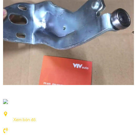
Số 239 Nguyễn Khoái, Phường Hồng Hà, TP Hà Nội
Xem bản đồ
094.127.6655