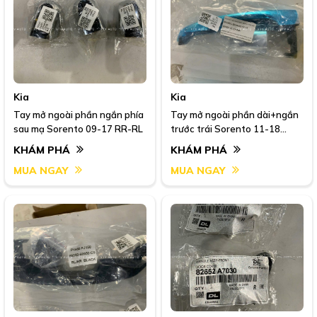
Kia
Kia
Tay mở ngoài phần ngắn phía
Tay mở ngoài phần dài+ngắn
sau mạ Sorento 09-17 RR-RL
trước trái Sorento 11-18
82651 2P010D+82651
KHÁM PHÁ
KHÁM PHÁ
2P010N
MUA NGAY
MUA NGAY