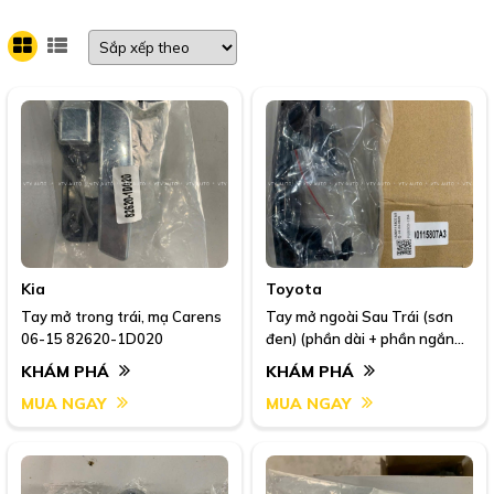
Kia
Toyota
Tay mở trong trái, mạ Carens
Tay mở ngoài Sau Trái (sơn
06-15 82620-1D020
đen) (phần dài + phần ngắn
ko lỗ) Prado 09-17 69211-
KHÁM PHÁ
KHÁM PHÁ
60090 RL
MUA NGAY
MUA NGAY