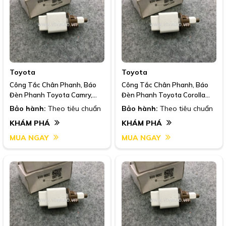
Toyota
Toyota
Công Tắc Chân Phanh, Báo
Công Tắc Chân Phanh, Báo
Đèn Phanh Toyota Camry,
Đèn Phanh Toyota Corolla
2006-2017
,2006-2014
Bảo hành:
Theo tiêu chuẩn
Bảo hành:
Theo tiêu chuẩn
KHÁM PHÁ
KHÁM PHÁ
MUA NGAY
MUA NGAY