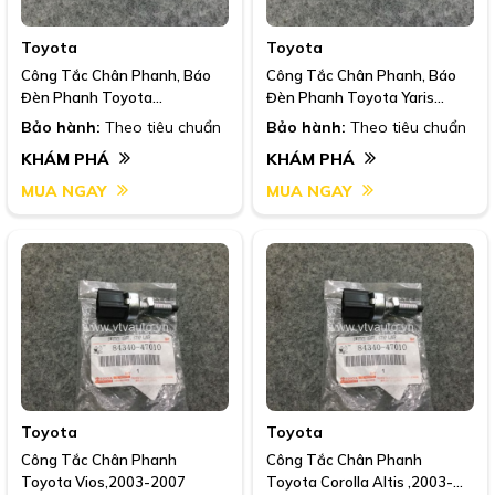
Toyota
Toyota
Công Tắc Chân Phanh, Báo
Công Tắc Chân Phanh, Báo
Đèn Phanh Toyota
Đèn Phanh Toyota Yaris
Vios,2008-2013
,2005-2016
Bảo hành:
Theo tiêu chuẩn
Bảo hành:
Theo tiêu chuẩn
KHÁM PHÁ
KHÁM PHÁ
MUA NGAY
MUA NGAY
Toyota
Toyota
Công Tắc Chân Phanh
Công Tắc Chân Phanh
Toyota Vios,2003-2007
Toyota Corolla Altis ,2003-