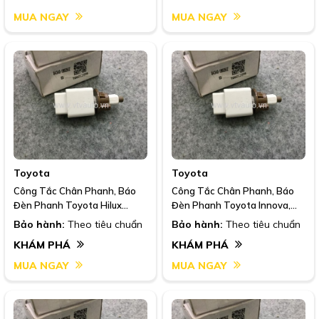
MUA NGAY
MUA NGAY
Toyota
Toyota
Công Tắc Chân Phanh, Báo
Công Tắc Chân Phanh, Báo
Đèn Phanh Toyota Hilux
Đèn Phanh Toyota Innova,
,2002-2009
2007-2016
Bảo hành:
Theo tiêu chuẩn
Bảo hành:
Theo tiêu chuẩn
KHÁM PHÁ
KHÁM PHÁ
MUA NGAY
MUA NGAY