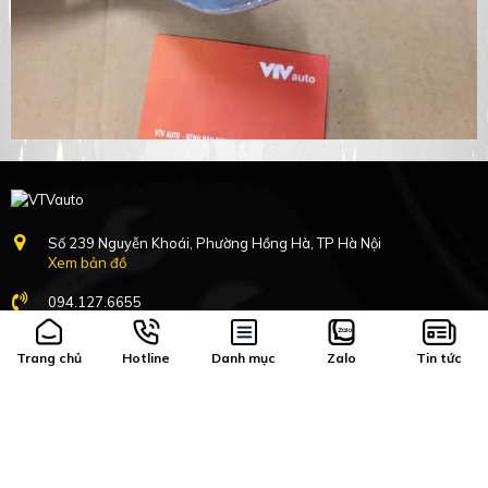
Số 239 Nguyễn Khoái, Phường Hồng Hà, TP Hà Nội
Xem bản đồ
094.127.6655
8h-17h:30 Nghỉ Chủ nhật
Trang chủ
Hotline
Danh mục
Zalo
Tin tức
Hàng mới về
Vận chuyển, đổi trả