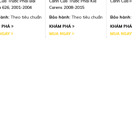
Cửa Trước Phải Bãi
Cánh Cửa Trước Phải Kia
Cánh Cửa H
 626, 2001-2004
Carens 2008-2015
ành:
Theo tiêu chuẩn
Bảo hành:
Theo tiêu chuẩn
Bảo hành:
 PHÁ
KHÁM PHÁ
KHÁM PH
NGAY
MUA NGAY
MUA NGA
ta
Chevrolet
Kia
Cửa Trước Trái
Cánh Cửa Trước Phải
Cánh Cửa T
a Camry 2002-2005
Chevrolet Colorado 2016-
Morning 20
2019
ành:
Theo tiêu chuẩn
Bảo hành:
Theo tiêu chuẩn
Bảo hành:
 PHÁ
KHÁM PHÁ
KHÁM PH