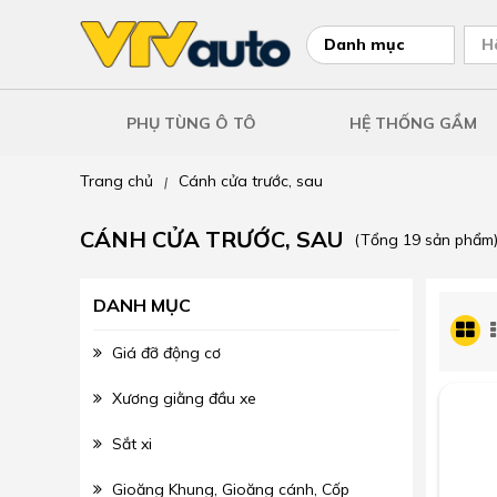
Danh mục
H
PHỤ TÙNG Ô TÔ
HỆ THỐNG GẦM
Trang chủ
Cánh cửa trước, sau
|
CÁNH CỬA TRƯỚC, SAU
(Tổng 19 sản phẩm
DANH MỤC
Giá đỡ động cơ
Xương giằng đầu xe
Sắt xi
Gioăng Khung, Gioăng cánh, Cốp