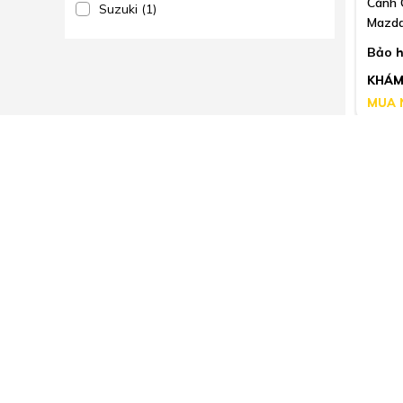
Cánh 
Suzuki (1)
Mazda
Bảo h
KHÁM
MUA 
Toyo
Cánh 
Toyot
Bảo h
KHÁM