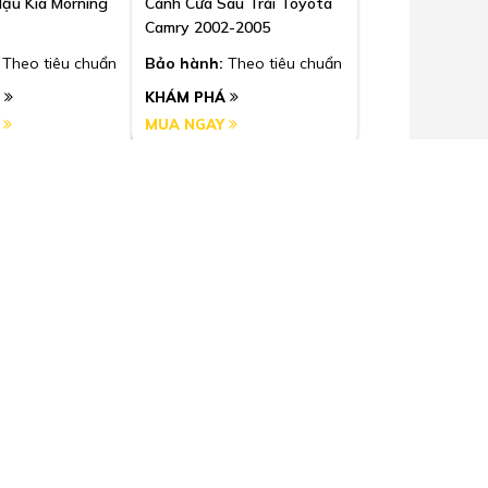
ậu Kia Morning
Cánh Cửa Sau Trái Toyota
Camry 2002-2005
Theo tiêu chuẩn
Bảo hành:
Theo tiêu chuẩn
Á
KHÁM PHÁ
Y
MUA NGAY
Ford
rước Trái Kia
Cánh Cửa Trước Bên Phụ
16
Ford Fiesta 2012-2017
Theo tiêu chuẩn
Bảo hành:
Theo tiêu chuẩn
Á
KHÁM PHÁ