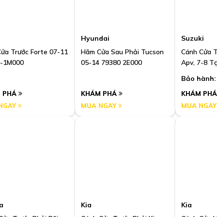
Hyundai
Suzuki
ửa Trước Forte 07-11
Hãm Cửa Sau Phải Tucson
Cánh Cửa T
0-1M000
05-14 79380 2E000
Apv, 7-8 T
Bảo hành:
 PHÁ
KHÁM PHÁ
KHÁM PH
NGAY
MUA NGAY
MUA NGA
a
Kia
Kia