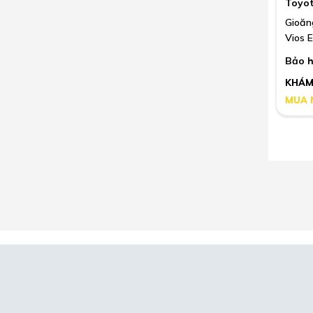
Toyo
Gioăn
Vios 
Bảo h
KHÁM
MUA 