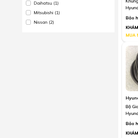
Khung
Daihatsu (1)
Hyund
Mitsubishi (1)
Bảo h
Nissan (2)
KHÁM
MUA 
Hyun
Bộ Gi
Hyund
Bảo h
KHÁM