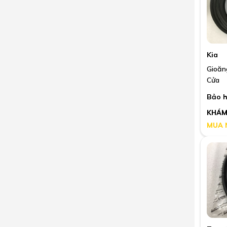
Kia
Gioăn
Cửa
Bảo h
KHÁM
MUA 