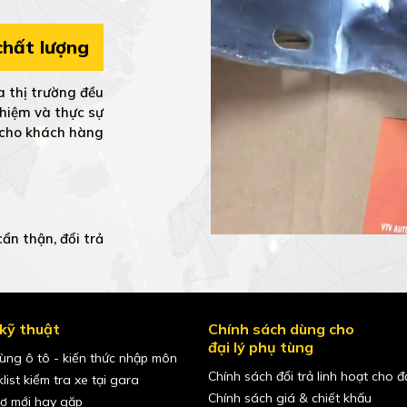
hất lượng
 thị trường đều
ghiệm và thực sự
h cho khách hàng
ẩn thận, đổi trả
kỹ thuật
Chính sách dùng cho
đại lý phụ tùng
ùng ô tô - kiến thức nhập môn
Chính sách đổi trả linh hoạt cho đạ
list kiểm tra xe tại gara
Chính sách giá & chiết khấu
hợ mới hay gặp