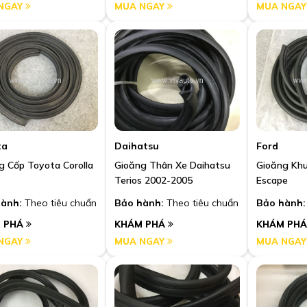
NGAY
MUA NGAY
MUA NGA
ta
Daihatsu
Ford
g Cốp Toyota Corolla
Gioăng Thân Xe Daihatsu
Gioăng Khu
Terios 2002-2005
Escape
ành:
Theo tiêu chuẩn
Bảo hành:
Theo tiêu chuẩn
Bảo hành:
 PHÁ
KHÁM PHÁ
KHÁM PH
NGAY
MUA NGAY
MUA NGA