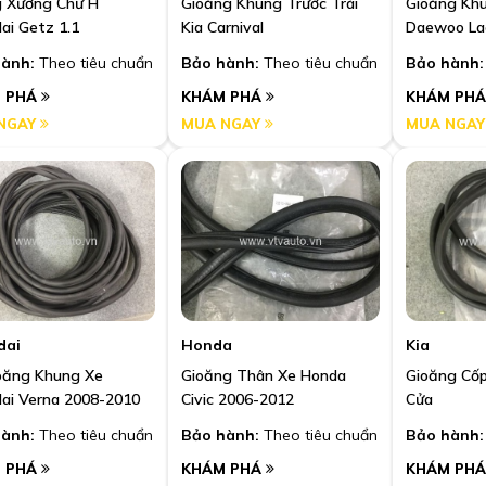
 Xương Chữ H
Gioăng Khung Trước Trái
Gioăng Kh
ai Getz 1.1
Kia Carnival
Daewoo La
ành:
Theo tiêu chuẩn
Bảo hành:
Theo tiêu chuẩn
Bảo hành:
 PHÁ
KHÁM PHÁ
KHÁM PH
NGAY
MUA NGAY
MUA NGA
dai
Honda
Kia
oăng Khung Xe
Gioăng Thân Xe Honda
Gioăng Cốp
ai Verna 2008-2010
Civic 2006-2012
Cửa
ành:
Theo tiêu chuẩn
Bảo hành:
Theo tiêu chuẩn
Bảo hành:
 PHÁ
KHÁM PHÁ
KHÁM PH