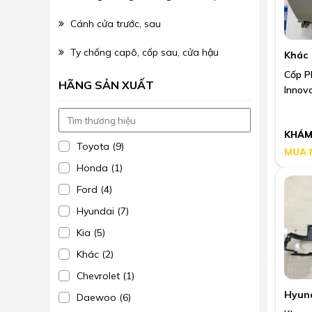
Cánh cửa trước, sau
Ty chống capô, cốp sau, cửa hậu
Khác
Cốp P
HÃNG SẢN XUẤT
Innov
E0
KHÁM
Toyota (9)
MUA 
Honda (1)
Ford (4)
Hyundai (7)
Kia (5)
Khác (2)
Chevrolet (1)
Hyun
Daewoo (6)