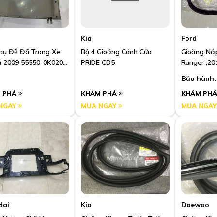
Kia
Ford
hụ Để Đồ Trong Xe
Bộ 4 Gioăng Cánh Cửa
Gioăng Nắp
a 2009 55550-0K020-
PRIDE CD5
Ranger ,20
Bảo hành:
 PHÁ
KHÁM PHÁ
KHÁM PH
NGAY
MUA NGAY
MUA NGA
dai
Kia
Daewoo