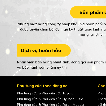
Sản phẩm c
Những mặt hàng công ty nhập khẩu và phân phối ra
được tuyển chọn bởi đội ngũ kỹ thuật giàu kinh n
mang lại lợi íc
Dịch vụ hoàn hảo
Nhân viên bán hàng nhiệt tình, đóng gói sản phẩm c
và bảo hành sản phẩm uy tín
Phụ tùng cửa theo dòng xe
Góc 
Phụ tùng cửa & Phụ kiện cửa Toyota
Phụ t
Phụ tùng cửa & Phụ kiện cửa Hyundai - Kia
Check
Phụ tùng cửa & Phụ kiện cửa Ford - Mazda
Lỗi t