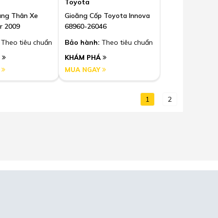
Toyota
ung Thân Xe
Gioăng Cốp Toyota Innova
r 2009
68960-26046
Theo tiêu chuẩn
Bảo hành:
Theo tiêu chuẩn
Á
KHÁM PHÁ
Y
MUA NGAY
1
2