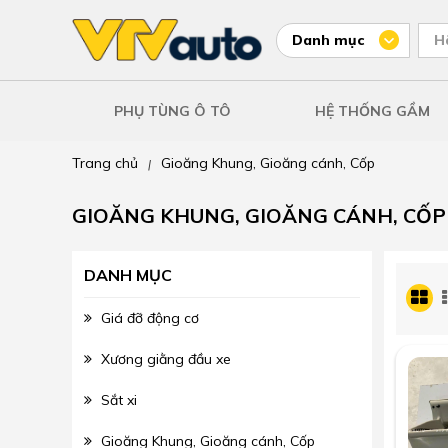
Danh mục
H
PHỤ TÙNG Ô TÔ
HỆ THỐNG GẦM
Trang chủ
Gioăng Khung, Gioăng cánh, Cốp
|
GIOĂNG KHUNG, GIOĂNG CÁNH, CỐP
DANH MỤC
Giá đỡ động cơ
Xương giằng đầu xe
Sắt xi
Gioăng Khung, Gioăng cánh, Cốp