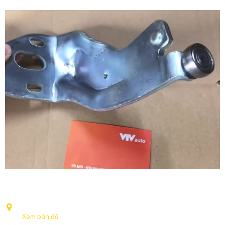
Sản phẩm chất lượng
Những mặt hàng công ty nhập khẩu và phân phối ra thị trường đều
được tuyển chọn bởi đội ngũ kỹ thuật giàu kinh nghiệm và thực sự
mang lại lợi ích cho khách hàng
Dịch vụ hoàn hảo
Nhân viên bán hàng nhiệt tình, đóng gói sản phẩm cẩn thận, đổi trả
và bảo hành sản phẩm uy tín