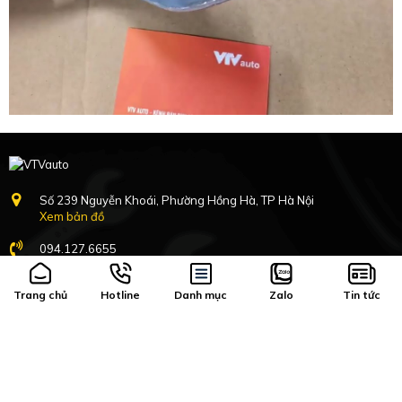
Số 239 Nguyễn Khoái, Phường Hồng Hà, TP Hà Nội
Xem bản đồ
094.127.6655
8h-17h:30 Nghỉ Chủ nhật
Trang chủ
Hotline
Danh mục
Zalo
Tin tức
Hàng mới về
Vận chuyển, đổi trả