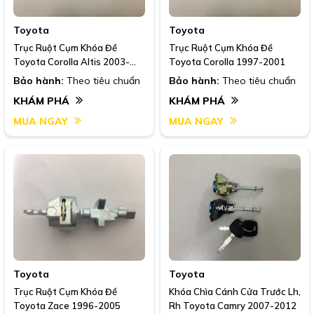
Toyota
Toyota
Trục Ruột Cụm Khóa Đề
Trục Ruột Cụm Khóa Đề
Toyota Corolla Altis 2003-
Toyota Corolla 1997-2001
2007
Bảo hành:
Theo tiêu chuẩn
Bảo hành:
Theo tiêu chuẩn
KHÁM PHÁ
KHÁM PHÁ
MUA NGAY
MUA NGAY
Toyota
Toyota
Trục Ruột Cụm Khóa Đề
Khóa Chìa Cánh Cửa Trước Lh,
Toyota Zace 1996-2005
Rh Toyota Camry 2007-2012