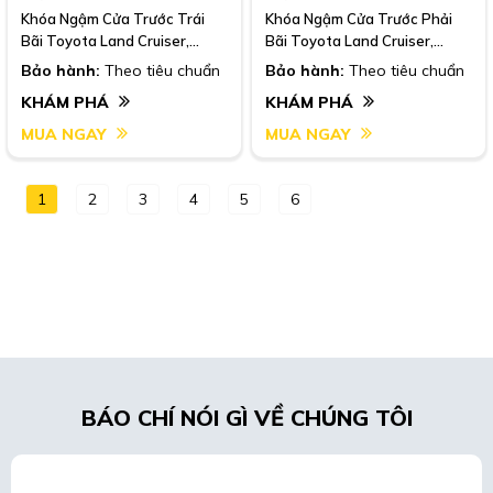
Khóa Ngậm Cửa Trước Trái
Khóa Ngậm Cửa Trước Phải
Bãi Toyota Land Cruiser,
Bãi Toyota Land Cruiser,
1991-2007
1991-2007
Bảo hành:
Theo tiêu chuẩn
Bảo hành:
Theo tiêu chuẩn
KHÁM PHÁ
KHÁM PHÁ
MUA NGAY
MUA NGAY
1
2
3
4
5
6
BÁO CHÍ NÓI GÌ VỀ CHÚNG TÔI