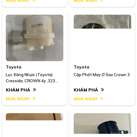
MUA NGAY
MUA NGAY
Toyota
Toyota
Lọc Xăng Nhựa (Toyota)
Cặp Phớt May Ơ Sau Crown 3
Cressida, CROWN 4y ,323
FS146J
KHÁM PHÁ
KHÁM PHÁ
MUA NGAY
MUA NGAY