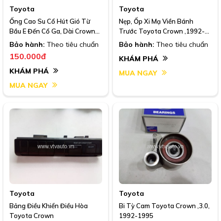
Toyota
Toyota
Ống Cao Su Cổ Hút Gió Từ
Nẹp, Ốp Xi Mạ Viền Bánh
Bầu E Đến Cổ Ga, Dài Crown
Trước Toyota Crown ,1992-
3.0 91-95 I Oem: 17882-
1995
Bảo hành:
Theo tiêu chuẩn
Bảo hành:
Theo tiêu chuẩn
46090
150.000đ
KHÁM PHÁ
KHÁM PHÁ
MUA NGAY
MUA NGAY
Toyota
Toyota
Bảng Điều Khiển Điều Hòa
Bi Tỳ Cam Toyota Crown ,3.0,
Toyota Crown
1992-1995