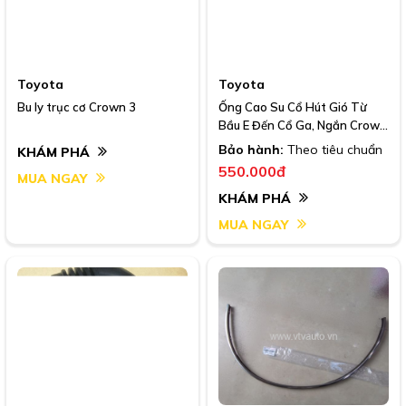
Toyota
Toyota
Bu ly trục cơ Crown 3
Ống Cao Su Cổ Hút Gió Từ
Bầu E Đến Cổ Ga, Ngắn Crown
3.0 91-95 I Oem: 17881-
Bảo hành:
Theo tiêu chuẩn
KHÁM PHÁ
46110
550.000đ
MUA NGAY
KHÁM PHÁ
MUA NGAY