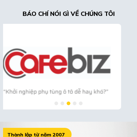
BÁO CHÍ NÓI GÌ VỀ CHÚNG TÔI
Thành lập từ năm 2007